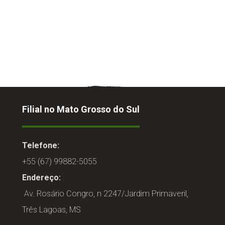
Filial no Mato Grosso do Sul
Telefone:
+55 (67) 99882-5055
Endereço:
Av. Rosário Congro, n 2247/Jardim Primaveril,
Três Lagoas, MS